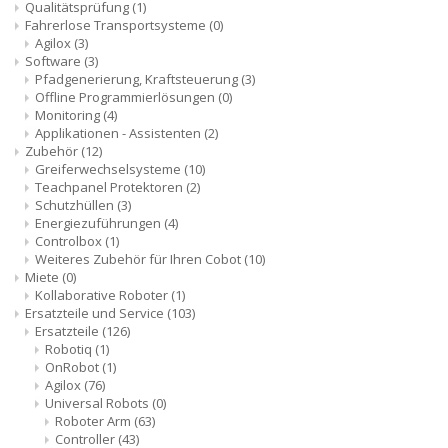
Qualitätsprüfung
(1)
Fahrerlose Transportsysteme
(0)
Agilox
(3)
Software
(3)
Pfadgenerierung, Kraftsteuerung
(3)
Offline Programmierlösungen
(0)
Monitoring
(4)
Applikationen - Assistenten
(2)
Zubehör
(12)
Greiferwechselsysteme
(10)
Teachpanel Protektoren
(2)
Schutzhüllen
(3)
Energiezuführungen
(4)
Controlbox
(1)
Weiteres Zubehör für Ihren Cobot
(10)
Miete
(0)
Kollaborative Roboter
(1)
Ersatzteile und Service
(103)
Ersatzteile
(126)
Robotiq
(1)
OnRobot
(1)
Agilox
(76)
Universal Robots
(0)
Roboter Arm
(63)
Controller
(43)