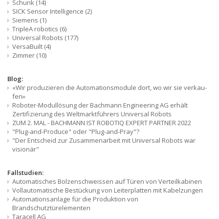
Schunk
(14)
SICK Sensor Intelligence
(2)
Siemens
(1)
TripleA robotics
(6)
Universal Robots
(177)
VersaBuilt
(4)
Zimmer
(10)
Blog:
«Wir produzieren die Automationsmodule dort, wo wir sie verkau-
fen»
Roboter-Modullösung der Bachmann Engineering AG erhält
Zertifizierung des Weltmarktführers Universal Robots
ZUM 2. MAL - BACHMANN IST ROBOTIQ EXPERT PARTNER 2022
"Plug-and-Produce" oder "Plug-and-Pray"?
"Der Entscheid zur Zusammenarbeit mit Universal Robots war
visionär"
Fallstudien:
Automatisches Bolzenschweissen auf Türen von Verteilkabinen
Vollautomatische Bestückung von Leiterplatten mit Kabelzungen
Automationsanlage für die Produktion von
Brandschutztürelementen
Taracell AG