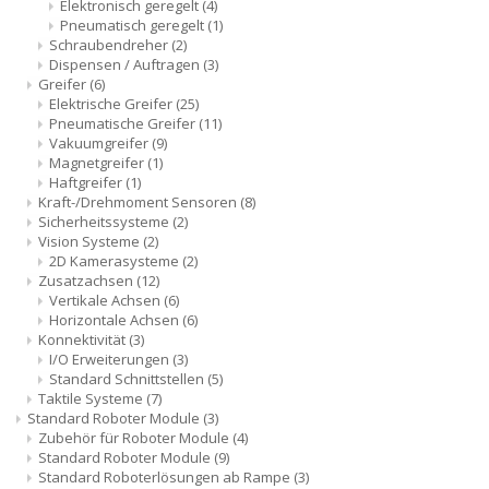
Elektronisch geregelt
(4)
Pneumatisch geregelt
(1)
Schraubendreher
(2)
Dispensen / Auftragen
(3)
Greifer
(6)
Elektrische Greifer
(25)
Pneumatische Greifer
(11)
Vakuumgreifer
(9)
Magnetgreifer
(1)
Haftgreifer
(1)
Kraft-/Drehmoment Sensoren
(8)
Sicherheitssysteme
(2)
Vision Systeme
(2)
2D Kamerasysteme
(2)
Zusatzachsen
(12)
Vertikale Achsen
(6)
Horizontale Achsen
(6)
Konnektivität
(3)
I/O Erweiterungen
(3)
Standard Schnittstellen
(5)
Taktile Systeme
(7)
Standard Roboter Module
(3)
Zubehör für Roboter Module
(4)
Standard Roboter Module
(9)
Standard Roboterlösungen ab Rampe
(3)