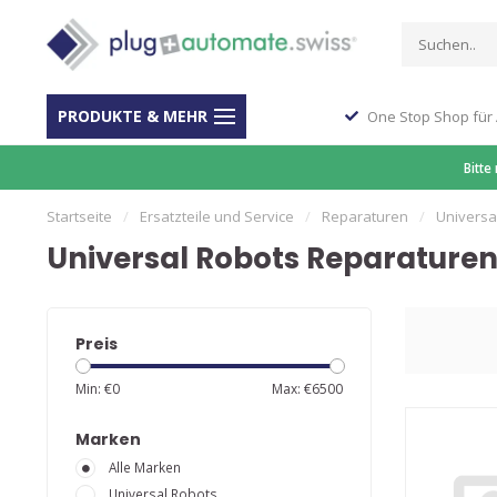
PRODUKTE & MEHR
ber 40 Jahre Erfahrung
One Stop Shop für
Bitte
Startseite
/
Ersatzteile und Service
/
Reparaturen
/
Universa
Universal Robots Reparature
Preis
Min: €
0
Max: €
6500
Marken
Alle Marken
Universal Robots