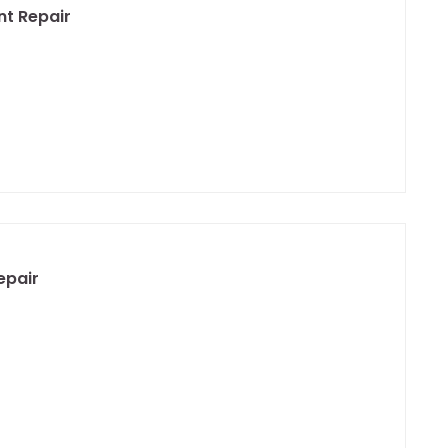
nt Repair
epair