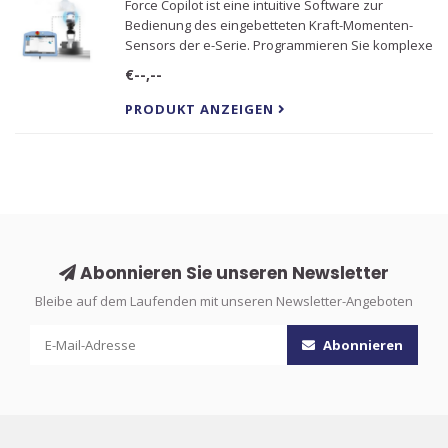
Force Copilot ist eine intuitive Software zur
Bedienung des eingebetteten Kraft-Momenten-
Sensors der e-Serie. Programmieren Sie komplexe
Roboterbewegungen in Minutenschnelle – keine
€--,--
Robotik-Kenntnisse erforderlich! Das Ergebnis ist
eine starke und flexibl
PRODUKT ANZEIGEN
Abonnieren Sie unseren Newsletter
Bleibe auf dem Laufenden mit unseren Newsletter-Angeboten
Abonnieren