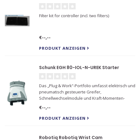
Filter kit for controller (incl. two filters)
€--,--
PRODUKT ANZEIGEN
Schunk EGH 80-IOL-N-UREK Starter
Das „Plug & Work“-Portfolio umfasst elektrisch und
pneumatisch gesteuerte Greifer,
Schnellwechselmodule und Kraft-Momenten-
Sensoren, die speziell auf die Roboterarme von
€--,--
Universal Robots abgestimmt sind. Die
Komponenten können in sauberen und leicht
PRODUKT ANZEIGEN
versc
Robotiq Robotiq Wrist Cam