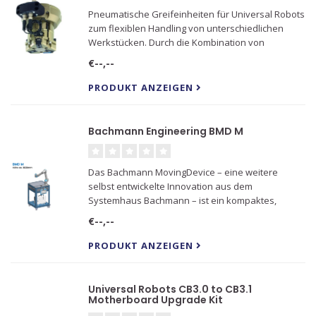
Pneumatische Greifeinheiten für Universal Robots
zum flexiblen Handling von unterschiedlichen
Werkstücken. Durch die Kombination von
Wechselsystem und Greifeinheit kann der Greifer
€--,--
passend zum Werkstück gewechselt werden.
PRODUKT ANZEIGEN
Bachmann Engineering BMD M
Das Bachmann MovingDevice – eine weitere
selbst entwickelte Innovation aus dem
Systemhaus Bachmann – ist ein kompaktes,
mobiles Automationssystem, das speziell für die
€--,--
Verwendung von kollaborativen Robotern
angepasst ist.
PRODUKT ANZEIGEN
Universal Robots CB3.0 to CB3.1
Motherboard Upgrade Kit