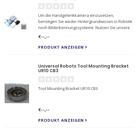
Um die Handgelenkkamera einzusetzen,
benötigen Sie weder Hintergrundwissen in Robotik
noch Bilderkennungssysteme. Nutzen Sie unsere
kostenlose Programmiersoftware UR+, um sie in
€--,--
wenigen Minuten auf einem Roboterarm von
Universal Robots zu installieren.
PRODUKT ANZEIGEN
Universal Robots Tool Mounting Bracket
UR10 CB3
Tool Mounting Bracket UR10 CB3
€--,--
PRODUKT ANZEIGEN