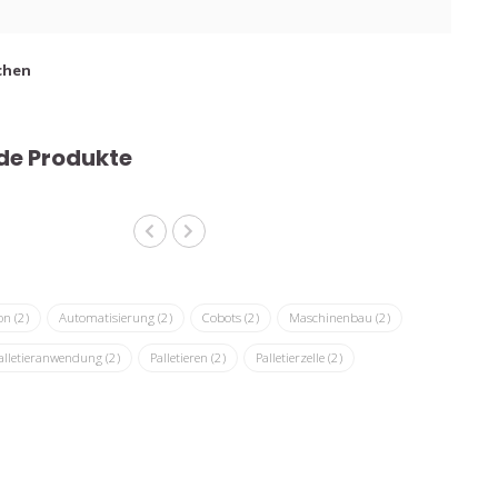
chen
de Produkte
on
(2)
Automatisierung
(2)
Cobots
(2)
Maschinenbau
(2)
alletieranwendung
(2)
Palletieren
(2)
Palletierzelle
(2)