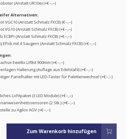
boter (Anstatt UR10e) (+€--,--)
ifer Alternativen:
t VGC10 (Anstatt Schmalz FXCB) (€--,--)
t VG10 (Anstatt Schmalz FXCB) (+€--,--)
 ECBPi (Anstatt Schmalz FXCB) (+€--,--)
 EPick mit 4 Saugern (Anstatt Schmalz FXCB) (+€--,--)
ngen:
chse Ewellix Liftkit 900mm (+€--,--)
enlagen Halterung (Auflage aus Edelstahl) (+€--,--)
itiger Panelhalter mit LED-Taster für Palettenwechsel (+€--,--)
iches Lichtpaket (3 LED Module) (+€--,--)
enanwesenheitssensoren (2 Stk.) (+€--,--)
stelle zu Agilox AGV (+€--,--)
Zum Warenkorb hinzufügen