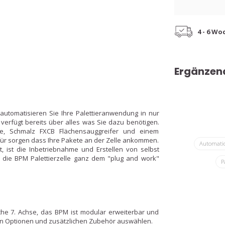
4 - 6 Wo
Ergänzen
tomatisieren Sie Ihre Palettieranwendung in nur
verfügt bereits über alles was Sie dazu benötigen.
10e, Schmalz FXCB Flächensauggreifer und einem
ür sorgen dass Ihre Pakete an der Zelle ankommen.
Automati
t, ist die Inbetriebnahme und Erstellen von selbst
s die BPM Palettierzelle ganz dem "plug and work"
P
he 7. Achse, das BPM ist modular erweiterbar und
von Optionen und zusätzlichen Zubehör auswählen.