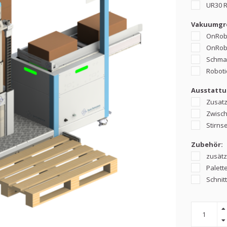
UR30 Ro
Vakuumgre
OnRobo
OnRobo
Schmalz
Robotiq
Ausstattu
Zusatza
Zwisch
Stirnse
Zubehör:
zusätzl
Palett
Schnitt