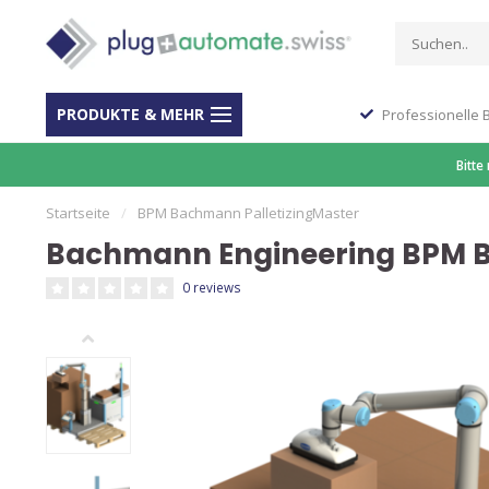
PRODUKTE & MEHR
Stop Shop für Automation
Professionelle 
Bitte
Startseite
/
BPM Bachmann PalletizingMaster
Bachmann Engineering BPM B
0 reviews