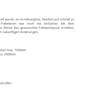
lt wurde, es ist reibungslos, flexibel und schnell zu
y. Palletieren war noch nie einfacher. Mit dem
che Weise das gewünschte Palettenlayout erstellen,
hen zukünftigen Änderungen.
ockel: max. 1300mm
. ca. 2000mm
berollen