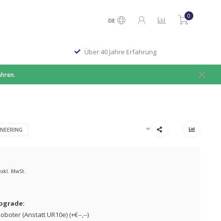
0
DE
Über 40 Jahre Erfahrung
ahren.
NEERING
exkl. MwSt.
pgrade:
boter (Anstatt UR10e) (+€--,--)