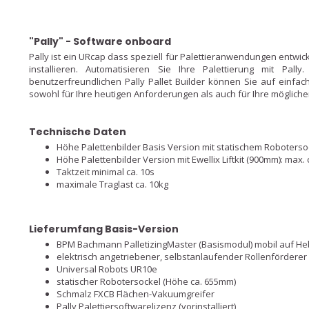
"Pally" - Software onboard
Pally ist ein URcap dass speziell für Palettieranwendungen entwicke
installieren. Automatisieren Sie Ihre Palettierung mit Pall
benutzerfreundlichen Pally Pallet Builder können Sie auf einfa
sowohl für Ihre heutigen Anforderungen als auch für Ihre möglic
Technische Daten
Höhe Palettenbilder Basis Version mit statischem Roboters
Höhe Palettenbilder Version mit Ewellix Liftkit (900mm): max
Taktzeit minimal ca. 10s
maximale Traglast ca. 10kg
Lieferumfang Basis-Version
BPM Bachmann PalletizingMaster (Basismodul) mobil auf He
elektrisch angetriebener, selbstanlaufender Rollenförderer
Universal Robots UR10e
statischer Robotersockel (Höhe ca. 655mm)
Schmalz FXCB Flächen-Vakuumgreifer
Pally Palettiersoftwarelizenz (vorinstalliert)