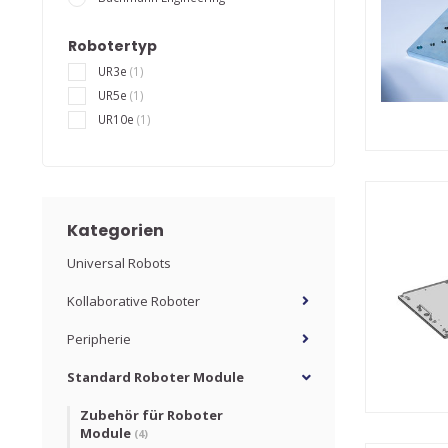
Robotertyp
UR3e
(1)
UR5e
(1)
UR10e
(1)
Kategorien
Universal Robots
Kollaborative Roboter
Peripherie
Standard Roboter Module
Zubehör für Roboter
Module
(4)