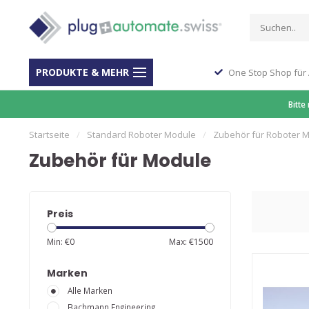
PRODUKTE & MEHR
ber 40 Jahre Erfahrung
One Stop Shop für
Bitte
Startseite
/
Standard Roboter Module
/
Zubehör für Roboter 
Zubehör für Module
Preis
Min: €
0
Max: €
1500
Marken
Alle Marken
Bachmann Engineering