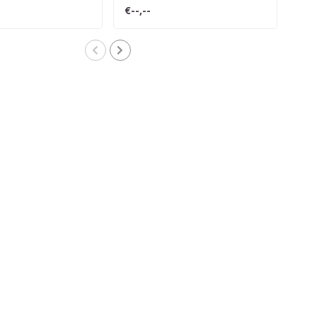
€--,--
€--,