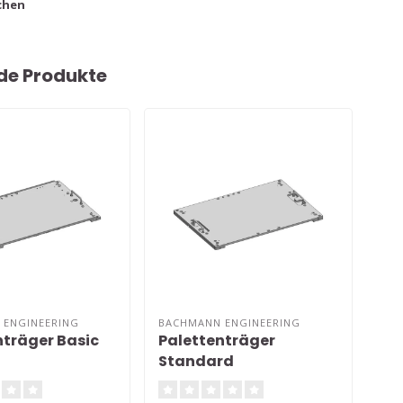
chen
de Produkte
 ENGINEERING
BACHMANN ENGINEERING
BAC
nträger Basic
Palettenträger
Pa
Standard
Fl