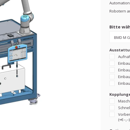
Automations
Robotern an
Bitte wäh
Ausstattu
Aufnah
Einbaue
Einbaue
Einbaue
Einbaue
Kopplungen
Maschi
Schnel
Vorber
(+€--,--)