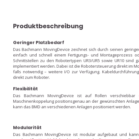
Produktbeschreibung
Geringer Platzbedarf
Das Bachmann MovingDevice zeichnet sich durch seinen geringe
einfach und schnell einem Fertigungs- und Montageprozess od
Schnittstellen zu den Robotertypen UR3/UR5 sowie UR10 sind g
implementiert werden. Dabei ist die Robotersteuerung direkt im Modu
falls notwendig – weitere I/O zur Verfügung. Kabeldurchführu
direkt zum Roboter.
Flexibilität
Das Bachmann MovingDevice ist auf Rollen verschiebbar u
Maschinenkoppelung positionsgenau an der gewünschten Anla
kann das BMD an verschiedenen Anlagen positioniert werden.
Modularität
Das Bachmann MovingDevice ist modular aufgebaut und kann g