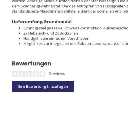
werden. Allseitige Meldeleuchten dienen der Statusanzeige. Eine 
dem Scanner gewährleistet. Um das Abtropfen von Flüssigkeiten zu
standardisierte Maschinenschnittstelle dient der schnellen Anbind
Lieferumfang Grundmodul:
Grundgestell (massive Schweisskonstruktion, pulverbeschic
2x Hebelenk- und 2x Bockrollen
Handgriff zum einfachen Verschieben
Möglichkeit zur Integration des Robotersteuerschranks im 
Bewertungen
0 reviews
Ihre Bewertung hinzufügen