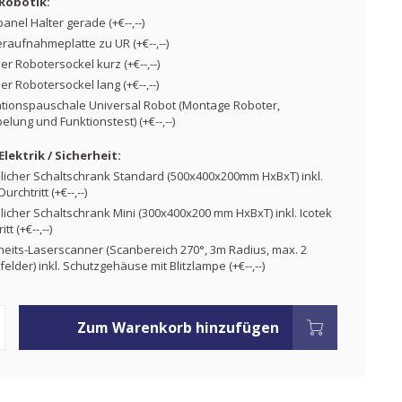
Robotik:
anel Halter gerade (+€--,--)
raufnahmeplatte zu UR (+€--,--)
her Robotersockel kurz (+€--,--)
her Robotersockel lang (+€--,--)
ationspauschale Universal Robot (Montage Roboter,
lung und Funktionstest) (+€--,--)
lektrik / Sicherheit:
licher Schaltschrank Standard (500x400x200mm HxBxT) inkl.
urchtritt (+€--,--)
licher Schaltschrank Mini (300x400x200 mm HxBxT) inkl. Icotek
tt (+€--,--)
heits-Laserscanner (Scanbereich 270°, 3m Radius, max. 2
elder) inkl. Schutzgehäuse mit Blitzlampe (+€--,--)
Zum Warenkorb hinzufügen