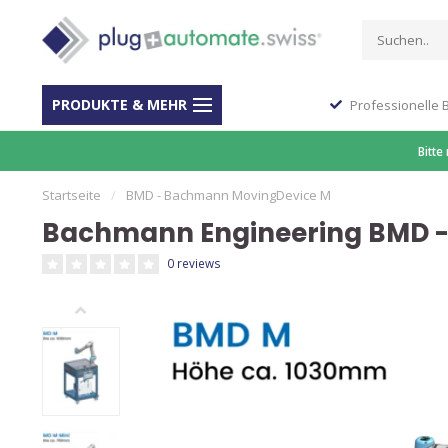
PRODUKTE & MEHR
Stop Shop für Automation
Professionelle 
Bitte
Startseite
/
BMD - Bachmann MovingDevice M
Bachmann Engineering BMD 
0 reviews