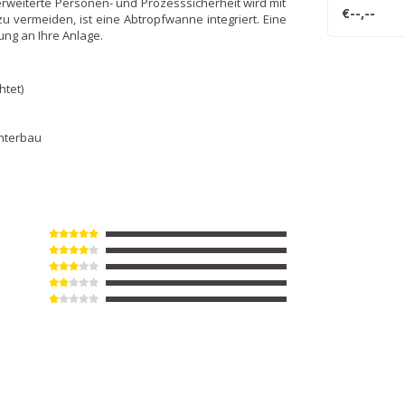
erweiterte Personen- und Prozesssicherheit wird mit
€--,--
 vermeiden, ist eine Abtropfwanne integriert. Eine
ung an Ihre Anlage.
htet)
Unterbau