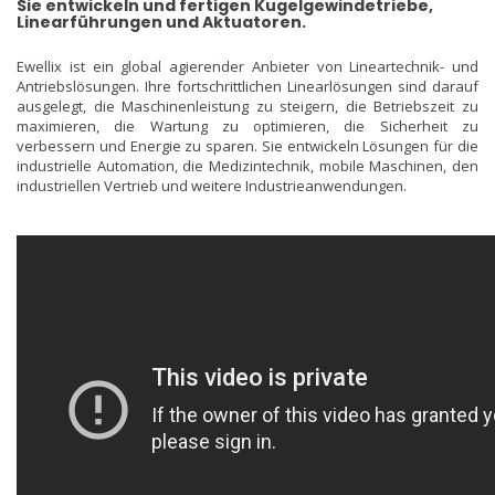
Sie entwickeln und fertigen Kugelgewindetriebe,
Linearführungen und Aktuatoren.
Ewellix ist ein globa
l agierender Anbieter von Lineartechnik- und
Antriebslösungen. Ihre fortschrittlichen Linearlösungen sind darauf
ausgelegt, die Maschinenleistung zu steigern, die Betriebszeit zu
maximieren, die Wartung zu optimieren, die Sicherheit zu
verbessern und Energie zu sparen. Sie entwickeln Lösungen für die
industrielle Automation, die Medizintechnik, mobile Maschinen, den
industriellen Vertrieb und weitere Industrieanwendungen.