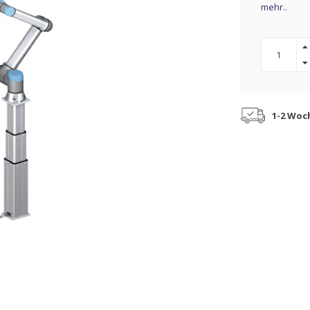
mehr..
1-2 Woc