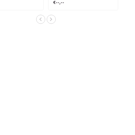
€--,--