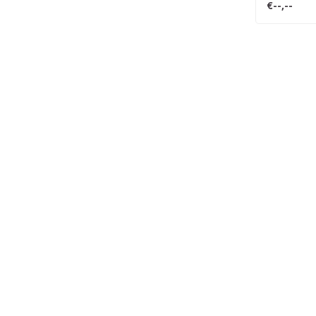
€--,--