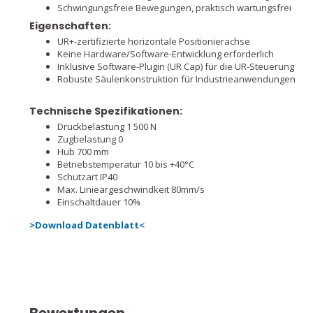
Schwingungsfreie Bewegungen, praktisch wartungsfrei
Eigenschaften:
UR+-zertifizierte horizontale Positionierachse
Keine Hardware/Software-Entwicklung erforderlich
Inklusive Software-Plugin (UR Cap) für die UR-Steuerung
Robuste Säulenkonstruktion für Industrieanwendungen
Technische Spezifikationen:
Druckbelastung 1 500 N
Zugbelastung 0
Hub 700 mm
Betriebstemperatur 10 bis +40°C
Schutzart IP40
Max. Linieargeschwindkeit 80mm/s
Einschaltdauer 10%
>Download Datenblatt<