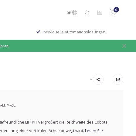
0
DE
Individuelle Automationslösungen
ahren.
exkl. MwSt.
freundliche LIFTKIT vergrößert die Reichweite des Cobots,
r entlang einer vertikalen Achse bewegt wird.
Lesen Sie