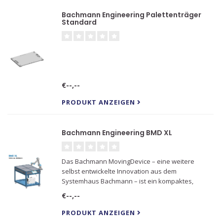
Bachmann Engineering Palettenträger
Standard
€--,--
PRODUKT ANZEIGEN
Bachmann Engineering BMD XL
Das Bachmann MovingDevice – eine weitere
selbst entwickelte Innovation aus dem
Systemhaus Bachmann – ist ein kompaktes,
mobiles Automationssystem, das speziell für die
€--,--
Verwendung von kollaborativen Robotern
angepasst ist.
PRODUKT ANZEIGEN