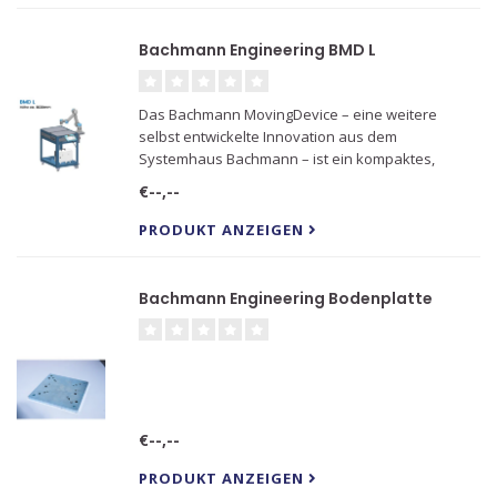
Bachmann Engineering BMD L
Das Bachmann MovingDevice – eine weitere
selbst entwickelte Innovation aus dem
Systemhaus Bachmann – ist ein kompaktes,
mobiles Automationssystem, das speziell für die
€--,--
Verwendung von kollaborativen Robotern
angepasst ist.
PRODUKT ANZEIGEN
Bachmann Engineering Bodenplatte
€--,--
PRODUKT ANZEIGEN