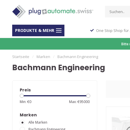
PRODUKTE & MEHR
ber 40 Jahre Erfahrung
One Stop Shop für
Bitte
Startseite
/
Marken
/
Bachmann Engineering
Bachmann Engineering
Preis
Min: €
0
Max: €
95000
Marken
Alle Marken
Bachmann Engineering