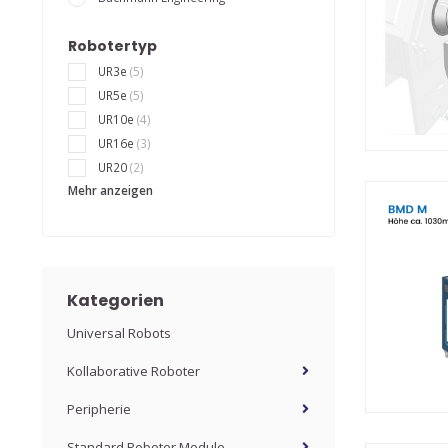
Robotertyp
UR3e
(5)
UR5e
(5)
UR10e
(4)
UR16e
(3)
UR20
(2)
Mehr anzeigen
Kategorien
Universal Robots
Kollaborative Roboter
Peripherie
Standard Roboter Module