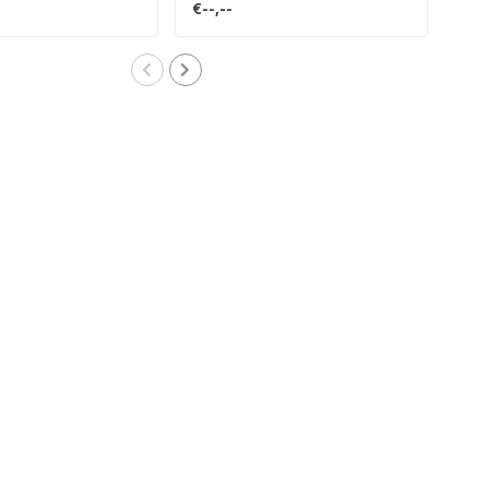
€--,--
€--,