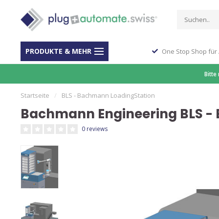
PRODUKTE & MEHR
ber 40 Jahre Erfahrung
One Stop Shop für
Bitte
Startseite
/
BLS - Bachmann LoadingStation
Bachmann Engineering BLS -
0 reviews