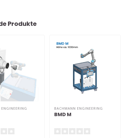
de Produkte
 ENGINEERING
BACHMANN ENGINEERING
BAC
BMD M
BV