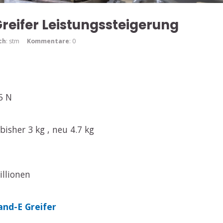
reifer Leistungssteigerung
ch
: stm
Kommentare
: 0
5 N
bisher 3 kg , neu 4.7 kg
illionen
and-E Greifer