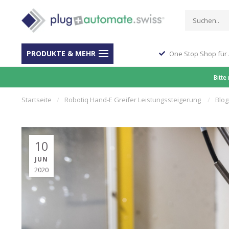
PRODUKTE & MEHR
ber 40 Jahre Erfahrung
One Stop Shop für
Bitte
Startseite
/
Robotiq Hand-E Greifer Leistungssteigerung
/
Blog
10
JUN
2020