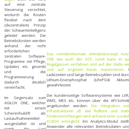
auf eine zentrale
Steuerung verzichtet,
wodurch die Routen
flexibel nach dem
(dezentralem) Prinzip
der Schwarmintelligenz
geleitet werden. Die
Betriebskosten werden
anhand der nicht
erforderlichen
Das omnidirektionale Antriebskonzept nutz
zentralen Software-
ONE wie auch der OCF, somit kann er qu
Programme mit Pflege,
Regalgassen einfahren und auf der Stelle w
Updates etc. gesenkt
und auf engstem Raum manövrieren.
K
und die
Ladezeiten und lange Betriebszyklen sind dur
Programmierung
Lithium-Eisenphosphat (LiFePO4) Akkumu
dadurch deutlich
gewährleistet.
vereinfacht.
Die kundenseitige Softwaresysteme wie LVR,
Im Gegensatz zum
WMS, MES etc. können über die API-Schnitts
AGILOX ONE, welcher
angebunden werden.
Die Integration ext
mit einem
Infrastrukturen zB. wie Rolltore und stati
Scherenhublift als
Fördereinrichtungen wird anhand einer zusätz
Lastaufnahmemittel
IO-BOX ermöglicht.
Ein Analytics-Modul stel
ausgestattet ist und
Anwender alle relevanten Betriebsdaten und
somit die Last