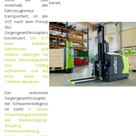
bereit.
innerhalb der
Fahrzeugkontur
transportiert, ist der
OCF nach dem Prinzip
des
Gegengewichtsstaplers
konstruiert.
Der OCF
kann Paletten,
Gitterboxen und
weitere Ladungen mit
einem Maximalgewicht
von 1'500kg
aufnehmen und auf
einer Höhe bis
1'600mm absetzen.
Der autonome
Gegengewichtsstapler
mit Schwarmintelligenz
ist somit
in neuen
Anwendungsbereichen
wie Wareneingang/-
ausgang,
Kommissionierung,