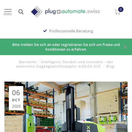
0
MENU
Professionelle Beratung
Bitte melden Sie sich an oder regristrieren Sie sich um Preise und
Konditionen zu erfahren.
Startseite
/
Intelligent, flexibel und innovativ - der
autonome Gegengewichtsstapler AGILOX OCF
/
Blog
06
OCT
2020