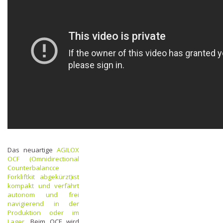
Das neuartige
AGILOX
OCF (Omnidirectional
Counterbalancce
Forkliftkit abgekürzt)
ist
kompakt und verfährt
autonom und frei
navigierend in der
Produktion oder im
Lager.
Beim OCF wird