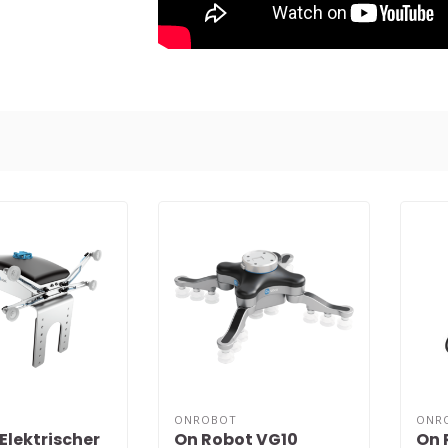
ONROBOT
ONR
Elektrischer
On Robot VG10
On 