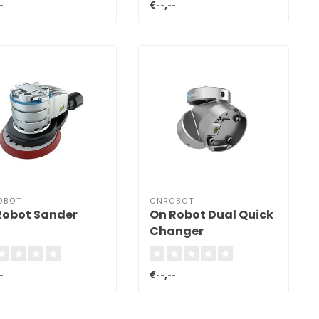
-
€--,--
OBOT
ONROBOT
obot Sander
On Robot Dual Quick
Changer
-
€--,--