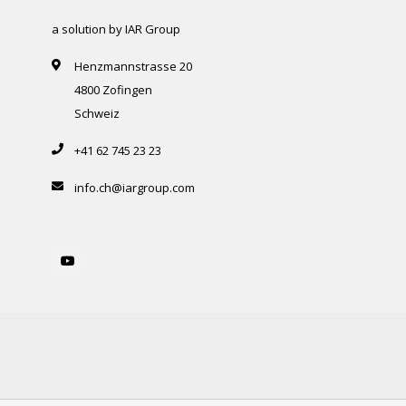
a solution by IAR Group
Henzmannstrasse 20
4800 Zofingen
Schweiz
+41 62 745 23 23
info.ch@iargroup.com