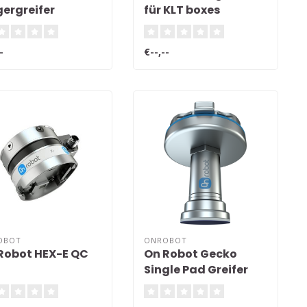
gergreifer
für KLT boxes
-
€--,--
OBOT
ONROBOT
Robot HEX-E QC
On Robot Gecko
Single Pad Greifer
SP1