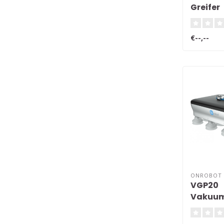
Greifer
€--,--
ONROBOT
VGP20
Vakuum