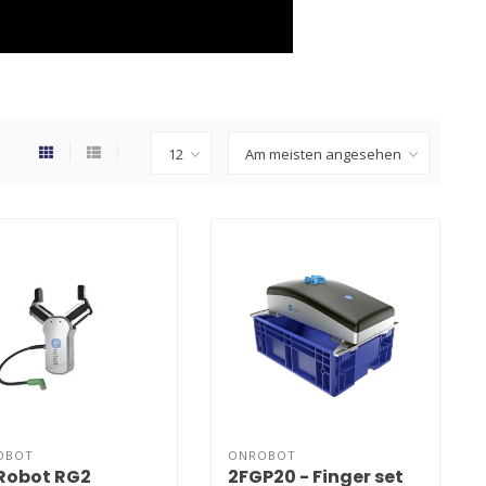
OBOT
ONROBOT
Robot RG2
2FGP20 - Finger set