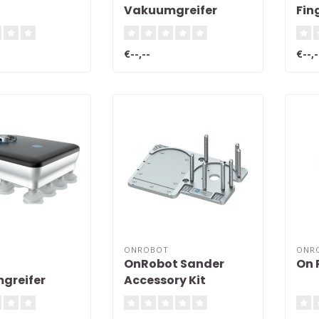
Vakuumgreifer
Fin
€--,--
€--,-
ONROBOT
ONR
OnRobot Sander
On 
greifer
Accessory Kit