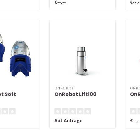
€--,--
€--,-
ONROBOT
ONR
t Soft
OnRobot Lift100
OnR
Auf Anfrage
€--,-