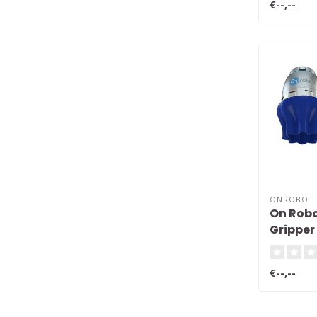
€--,--
ONROBOT
On Robo
Gripper
€--,--