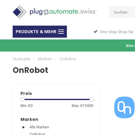
PRODUKTE & MEHR
ber 40 Jahre Erfahrung
One Stop Shop für
Bitte
Startseite
/
Marken
/
OnRobot
OnRobot
Preis
Min: €
0
Max: €
15000
Marken
Alle Marken
OnRobot