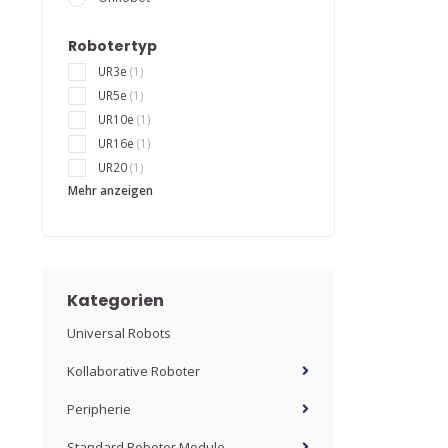
Robotertyp
UR3e
(1)
UR5e
(1)
UR10e
(1)
UR16e
(1)
UR20
(1)
Mehr anzeigen
Kategorien
Universal Robots
Kollaborative Roboter
Peripherie
Standard Roboter Module