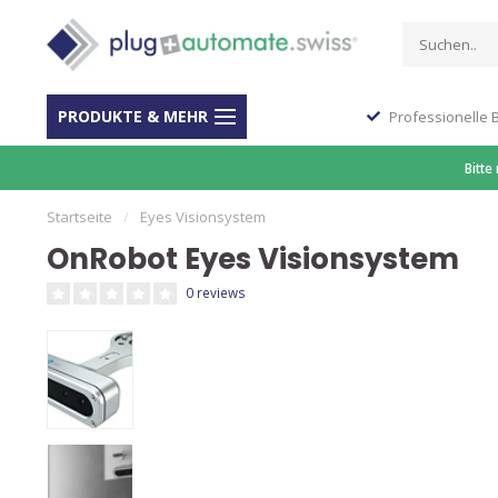
PRODUKTE & MEHR
Stop Shop für Automation
Professionelle 
Bitte
Startseite
/
Eyes Visionsystem
OnRobot Eyes Visionsystem
0 reviews