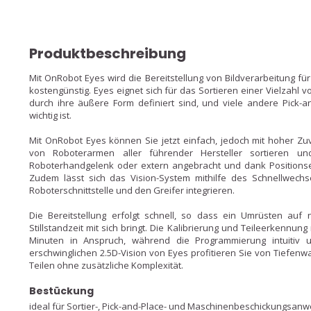
Produktbeschreibung
Mit OnRobot Eyes wird die Bereitstellung von Bildverarbeitung fü
kostengünstig. Eyes eignet sich für das Sortieren einer Vielzahl v
durch ihre äußere Form definiert sind, und viele andere Pick-
wichtig ist.
Mit OnRobot Eyes können Sie jetzt einfach, jedoch mit hoher Zuv
von Roboterarmen aller führender Hersteller sortieren u
Roboterhandgelenk oder extern angebracht und dank Positions
Zudem lässt sich das Vision-System mithilfe des Schnellwech
Roboterschnittstelle und den Greifer integrieren.
Die Bereitstellung erfolgt schnell, so dass ein Umrüsten au
Stillstandzeit mit sich bringt. Die Kalibrierung und Teileerkennu
Minuten in Anspruch, während die Programmierung intuitiv und
erschwinglichen 2.5D-Vision von Eyes profitieren Sie von Tiefe
Teilen ohne zusätzliche Komplexität.
Bestückung
ideal für Sortier-, Pick-and-Place- und Maschinenbeschickungsan