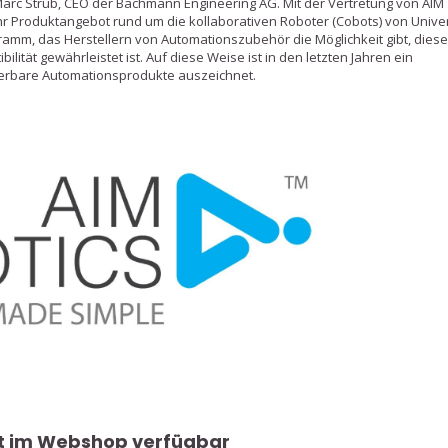
Marc Strub, CEO der Bachmann Engineering AG. Mit der Vertretung von AIM
ihr Produktangebot rund um die kollaborativen Roboter (Cobots) von Unive
ramm, das Herstellern von Automationszubehör die Möglichkeit gibt, dies
ilität gewährleistet ist. Auf diese Weise ist in den letzten Jahren ein
ierbare Automationsprodukte auszeichnet.
rt im Webshop verfügbar