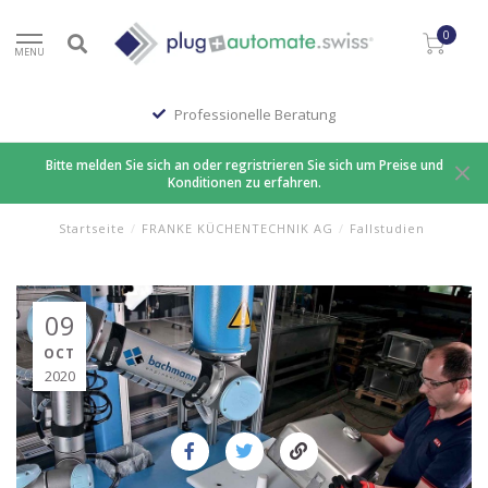
0
MENU
Professionelle Beratung
Bitte melden Sie sich an oder regristrieren Sie sich um Preise und
Konditionen zu erfahren.
Startseite
/
FRANKE KÜCHENTECHNIK AG
/
Fallstudien
09
OCT
2020