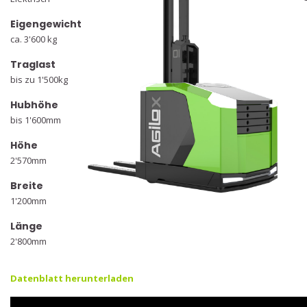
Eigengewicht
ca. 3'600 kg
Traglast
bis zu 1'500kg
Hubhöhe
bis 1'600mm
Höhe
2'570mm
Breite
1'200mm
Länge
2'800mm
Datenblatt herunterladen