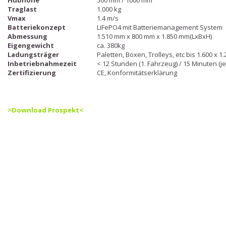
Hubhöhe
500 mm / 1000 mm
Traglast
1.000 kg
Vmax
1.4 m/s
Batteriekonzept
LiFePO4 mit Batteriemanagement System
Abmessung
1.510 mm x 800 mm x 1.850 mm(LxBxH)
Eigengewicht
ca. 380kg
Ladungsträger
Paletten, Boxen, Trolleys, etc bis 1.600 x 
Inbetriebnahmezeit
< 12 Stunden (1. Fahrzeug) / 15 Minuten (j
Zertifizierung
CE, Konformitätserklärung
>Download Prospekt<