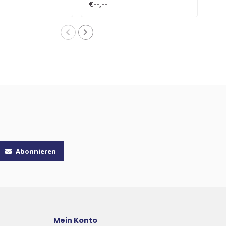
€--,--
€--,
Abonnieren
Mein Konto