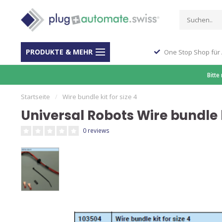
PRODUKTE & MEHR
ber 40 Jahre Erfahrung
One Stop Shop für
Bitte
Startseite
/
Wire bundle kit for size 4
Universal Robots Wire bundle ki
0 reviews