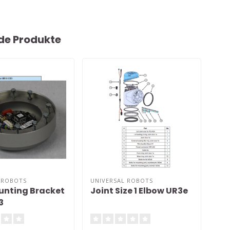
de Produkte
 ROBOTS
UNIVERSAL ROBOTS
UNI
unting Bracket
Joint Size 1 Elbow UR3e
Joi
3