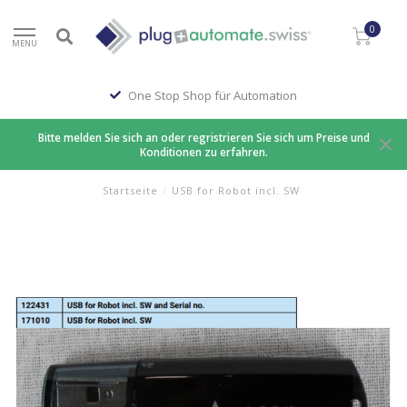
0
MENU
One Stop Shop für Automation
Bitte melden Sie sich an oder regristrieren Sie sich um Preise und
Konditionen zu erfahren.
Startseite
/
USB for Robot incl. SW