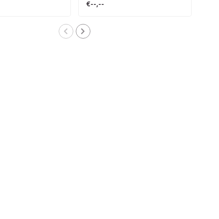
€--,--
€--,