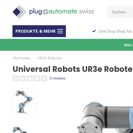
PRODUKTE & MEHR
ber 40 Jahre Erfahrung
One Stop Shop für
Bitte
Startseite
/
UR3e Roboter
Universal Robots UR3e Robote
0 reviews