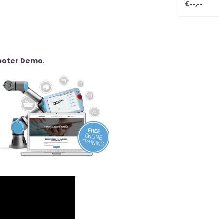
€--,--
oboter Demo.