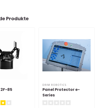
de Produkte
DRIM ROBOTICS
UNI
 2F-85
Panel Protector e-
12
Series
St