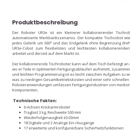
Produktbeschreibung
Der Roboter UR3e ist ein kleinerer kollaborierender Tischro
automatisierte Werkbankszenarios. Der kompakte Tischcobot wieg
jedes Gelenk um 360° und das Endgelenk ohne Begrenzung drehe
UR3e-Cobot zum flexibelsten und leichtesten kollaborierendenT
arbeitet und derzeit auf dem Markt ist.
Der kollaborierende Tischroboter kann auf dem Tisch befestigt an 
wo er Teile in optimierten Fertigungsabläufen aufnimmt, zusamm
und leichten Programmierung ist es leicht zwischen Aufgaben zu we
was zu niedrigen Gesamtbetriebskosten und einer sehr schnellen A
Roboteranwendungen umfassen Fertigungsindustrien von medizini
Komponenten.
Technische Fakten:
6-Achsen Knickarmroboter
Traglast 3 kg, Reichweite 500 mm
Wiederholgenauigkeit ±0.03mm
18 Digitale und 2 Analoge Ein-/Ausgänge
17 erweiterte und konfigurierbare Sicherheitsfunktionen