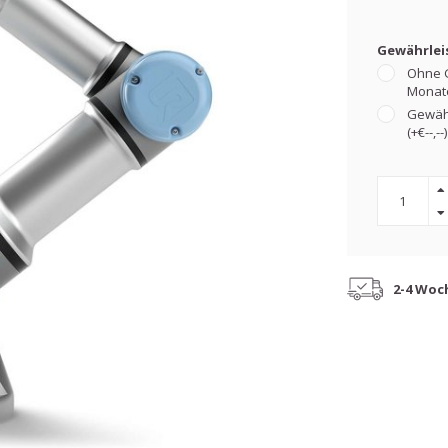
Gewährlei
Ohne G
Monat
Gewähr
(+€--,--)
2-4 Woc