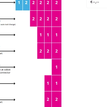
€--,--