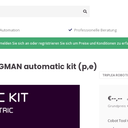
 Automation
Professionelle Beratung
 melden Sie sich an oder regristrieren Sie sich um Preise und Konditionen zu erf
GMAN automatic kit (p,e)
TRIPLEA ROBOT
€--,--
Grundpreis: €-
Cobot Tool C