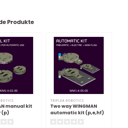
de Produkte
OBOTICS
TRIPLEA ROBOTICS
TRI
N manual kit
Two way WINGMAN
Tw
 (p)
automatic kit (p,e,hf)
de