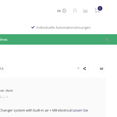
0
DE
Individuelle Automationslösungen
ahren.
ICS
exkl. MwSt.
-,-- /
hanger system with built-in air + M8 electrical
Lesen Sie