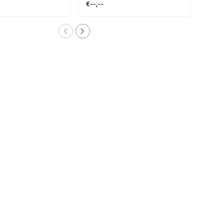
€--,--
€--,