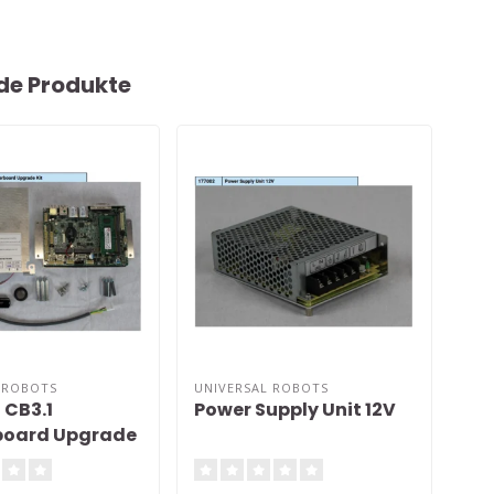
de Produkte
 ROBOTS
UNIVERSAL ROBOTS
UNI
 CB3.1
Power Supply Unit 12V
Fil
board Upgrade
(in