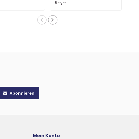
€--,--
€--,
Abonnieren
Mein Konto