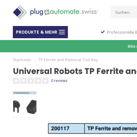
PRODUKTE & MEHR
Stop Shop für Automation
Professionelle 
Bitte
Startseite
/
TP Ferrite and Removal Tool Key
Universal Robots TP Ferrite a
0 reviews