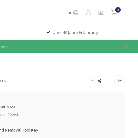
0
DE
Über 40 Jahre Erfahrung
ahren.
OTS
exkl. MwSt.
-,-- / Stück
and Removal Tool Key