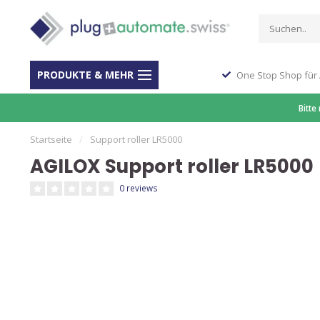
PRODUKTE & MEHR
ber 40 Jahre Erfahrung
One Stop Shop für
Bitte
Startseite
/
Support roller LR5000
AGILOX Support roller LR5000
0 reviews