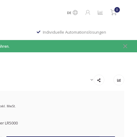
0
DE
Individuelle Automationslösungen
ahren.
exkl. MwSt.
ler LR5000