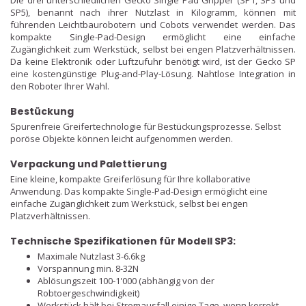
Die drei unterschiedlichen Gecko Single Pad Gripper (SP1, SP3 und
SP5), benannt nach ihrer Nutzlast in Kilogramm, können mit
führenden Leichtbaurobotern und Cobots verwendet werden. Das
kompakte Single-Pad-Design ermöglicht eine einfache
Zugänglichkeit zum Werkstück, selbst bei engen Platzverhältnissen.
Da keine Elektronik oder Luftzufuhr benötigt wird, ist der Gecko SP
eine kostengünstige Plug-and-Play-Lösung. Nahtlose Integration in
den Roboter Ihrer Wahl.
Bestückung
Spurenfreie Greifertechnologie für Bestückungsprozesse. Selbst
poröse Objekte können leicht aufgenommen werden.
Verpackung und Palettierung
Eine kleine, kompakte Greiferlösung für Ihre kollaborative
Anwendung. Das kompakte Single-Pad-Design ermöglicht eine
einfache Zugänglichkeit zum Werkstück, selbst bei engen
Platzverhältnissen.
Technische Spezifikationen für Modell SP3:
Maximale Nutzlast 3-6.6kg
Vorspannung min. 8-32N
Ablösungszeit 100-1'000 (abhängig von der
Robtoergeschwindigkeit)
Werkstück hält bei Stromausfall einige Tage, wenn korrekt