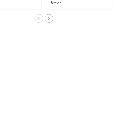
€--,--
€--,