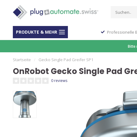
PRODUKTE & MEHR
Stop Shop für Automation
Professionelle 
Bitte
Startseite
/
Gecko Single Pad Greifer SP1
OnRobot Gecko Single Pad Gre
0 reviews