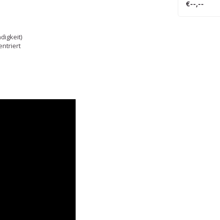
€--,--
digkeit)
ntriert