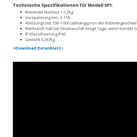
Technische Spezifikationen für Modell SP1:
Maximale Nutzlast 1-2.2kg
Vorspannung min. 3-11N
Ablösungszeit 100-1'000 (abhängig von der Robtoergeschwin
Werkstück hält bei Stromausfall einige Tage, wenn korrekt ze
IP-Klassifizierung IP42
Gewicht 0.267kg
>Download Datenblatt<