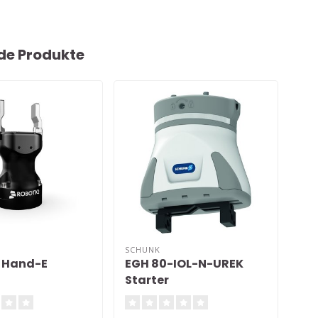
de Produkte
SCHUNK
ON
 Hand-E
EGH 80-IOL-N-UREK
2F
Starter
Gre