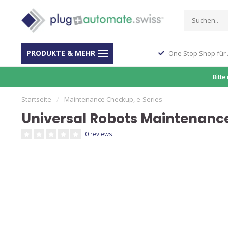
PRODUKTE & MEHR
ber 40 Jahre Erfahrung
One Stop Shop für
Bitte
Startseite
/
Maintenance Checkup, e-Series
Universal Robots Maintenance
0 reviews