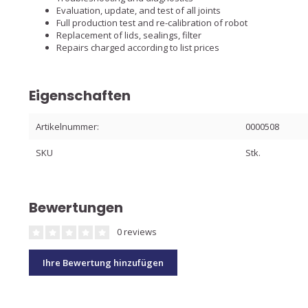
Evaluation, update, and test of all joints
Full production test and re-calibration of robot
Replacement of lids, sealings, filter
Repairs charged according to list prices
Eigenschaften
Artikelnummer:
0000508
SKU
Stk.
Bewertungen
0 reviews
Ihre Bewertung hinzufügen