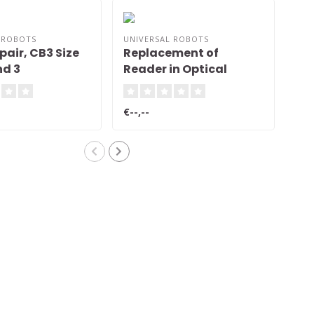
 ROBOTS
UNIVERSAL ROBOTS
UNI
pair, CB3 Size
Replacement of
Jo
and 3
Reader in Optical
Ser
Encoder Modules
€--,--
€--,