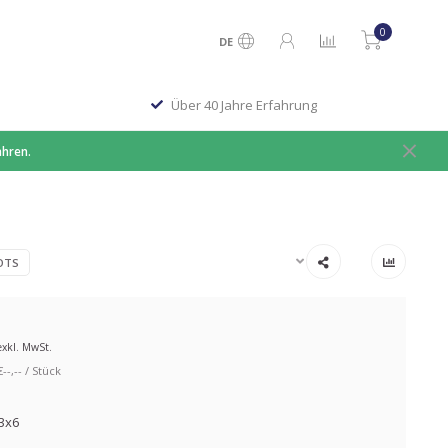
0
DE
Über 40 Jahre Erfahrung
ahren.
OTS
exkl. MwSt.
-,-- / Stück
ø3x6