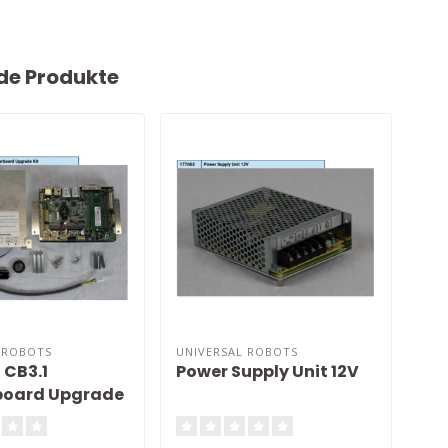
de Produkte
 ROBOTS
UNIVERSAL ROBOTS
UNI
 CB3.1
Power Supply Unit 12V
Fil
board Upgrade
(in