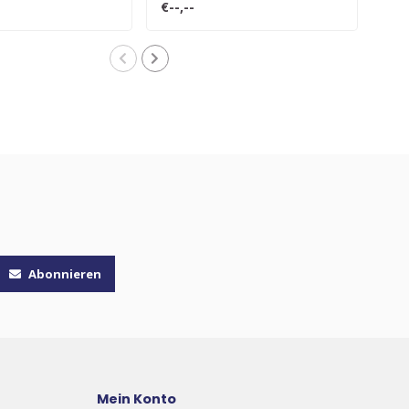
€--,--
€--,
Abonnieren
Mein Konto