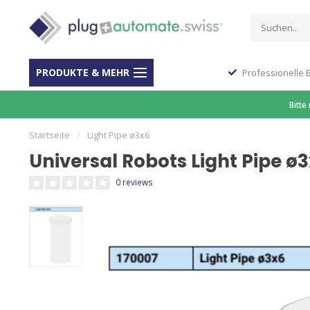
PRODUKTE & MEHR
Stop Shop für Automation
Professionelle 
Bitte
Startseite
/
Light Pipe ø3x6
Universal Robots Light Pipe ø
0 reviews