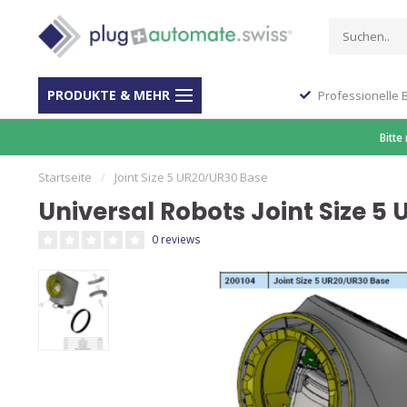
PRODUKTE & MEHR
Stop Shop für Automation
Professionelle 
Bitte
Startseite
/
Joint Size 5 UR20/UR30 Base
Universal Robots Joint Size 5
0 reviews