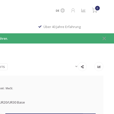
0
DE
Über 40 Jahre Erfahrung
ahren.
OTS
exkl. MwSt.
5 UR20/UR30 Base