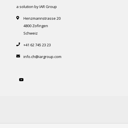
a solution by IAR Group
Henzmannstrasse 20
4800 Zofingen
Schweiz
+41 62 745 23 23
info.ch@iargroup.com