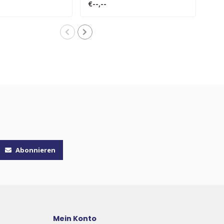
€--,--
€--,
Abonnieren
Mein Konto