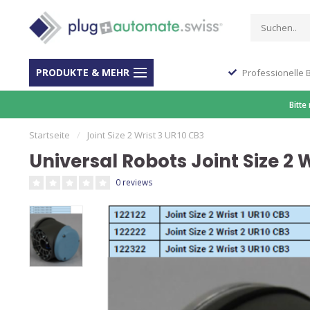
PRODUKTE & MEHR
Stop Shop für Automation
Professionelle 
Bitte
Startseite
/
Joint Size 2 Wrist 3 UR10 CB3
Universal Robots Joint Size 2 
0 reviews