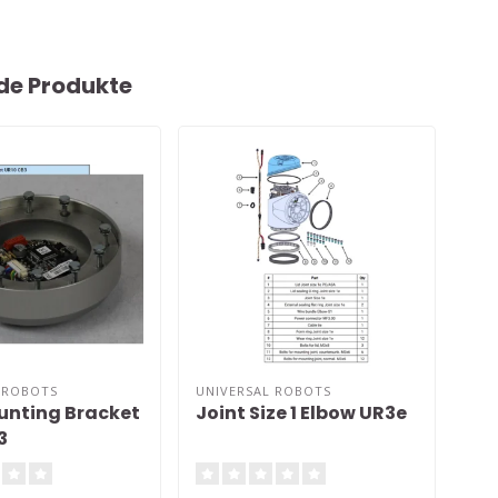
de Produkte
 ROBOTS
UNIVERSAL ROBOTS
UNI
unting Bracket
Joint Size 1 Elbow UR3e
Joi
3
Ba