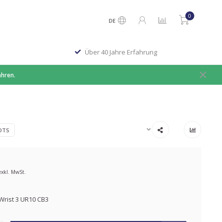
0
DE
Über 40 Jahre Erfahrung
ahren.
OTS
exkl. MwSt.
 Wrist 3 UR10 CB3