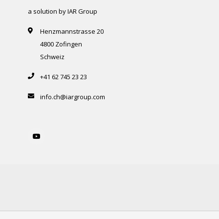
a solution by IAR Group
Henzmannstrasse 20
4800 Zofingen
Schweiz
+41 62 745 23 23
info.ch@iargroup.com