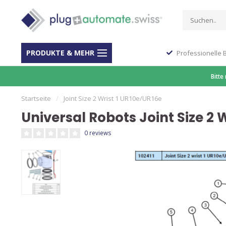
PRODUKTE & MEHR
Stop Shop für Automation
Professionelle 
Bitte
Startseite
/
Joint Size 2 Wrist 1 UR10e/UR16e
Universal Robots Joint Size 2 
0 reviews