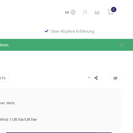
0
DE
Über 40 Jahre Erfahrung
ahren.
OTS
exkl. MwSt.
2 Wrist 1 UR10e/UR16e