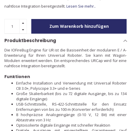
nahtlose Integration bereitgestellt.
Lesen Sie mehr..
Zum Warenkorb hinzufügen
Produktbeschreibung
Die IOFireBug Engine für UR ist die Basiseinheit der modularen E / A-
Erweiterung für Ihren Universal Roboter. Sie kann mit Wagon-
Modulen erweitert werden. Ein entsprechendes URCap wird für eine
nahtlose Integration bereitgestellt.
Funktionen
Einfache Installation und Verwendung mit Universal Roboter
CB 3.0+, Polyscope 3.3+ und e-Series
Große Skalierbarkeit (bis zu 72 digitale Ausgänge, bis zu 134
digitale Eingänge)
USB-Schnittstelle, RS-422-Schnittstelle für den Einsatz
Entfernungen von bis zu 100 m (Konverter erforderlich)
8 hochpräzise Analogeingänge (0-10 V, 12 Bit) mit einer
Abtastrate von 3 Hz
Optoisolierte digitale Eingänge mit schneller Reaktion
Digitale Ausgänge mit eingestelltem Garantiewert (auf