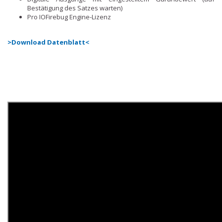
Bestätigung des Satzes warten)
Pro IOFirebug Engine-Lizenz
>Download Datenblatt<