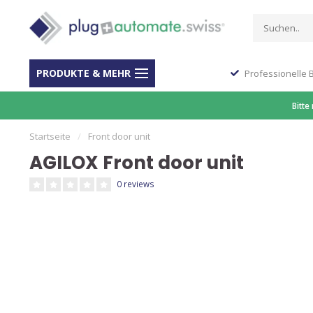
PRODUKTE & MEHR
Stop Shop für Automation
Professionelle 
Bitte
Startseite
/
Front door unit
AGILOX Front door unit
0 reviews