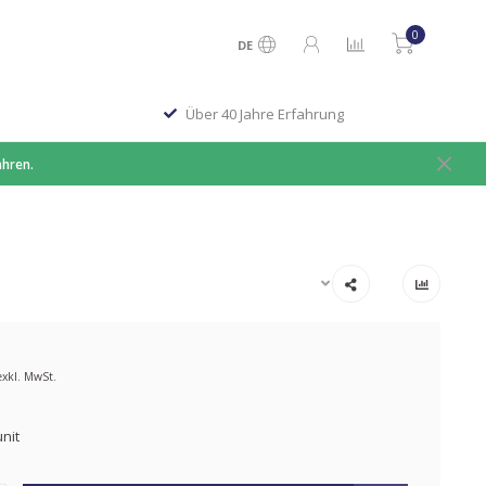
0
DE
Über 40 Jahre Erfahrung
ahren.
exkl. MwSt.
nit