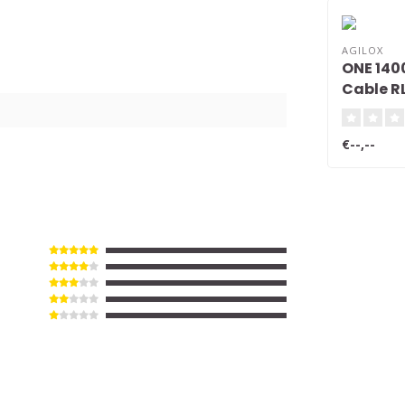
AGILOX
ONE 140
Cable R
€--,--