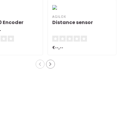
AGILOX
AGI
0 Encoder
Distance sensor
Lif
L
€--,--
€--,