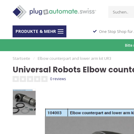
PRODUKTE & MEHR
ber 40 Jahre Erfahrung
One Stop Shop für
Bitte
Startseite
/
Elbow counterpart and lower arm kit UR3
Universal Robots Elbow count
0 reviews