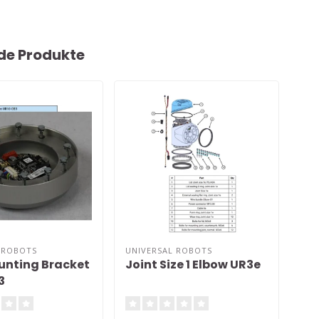
de Produkte
 ROBOTS
UNIVERSAL ROBOTS
UNI
unting Bracket
Joint Size 1 Elbow UR3e
Joi
3