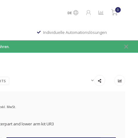
0
DE
Individuelle Automationslösungen
ahren.
OTS
exkl. MwSt.
erpart and lower arm kit UR3