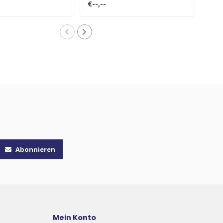
€--,--
€--,
Abonnieren
Mein Konto