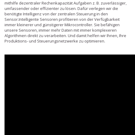
mithilfe dezentraler Rechenkapazität Aufgaben z. B. zuverlässiger,
umfassender oder effizienter zu lösen. Dafür verlegen wir die
benötigte Intelligenz von der zentralen Steuerung in den
Sensor.Intelligente Sensoren profitieren von der Verfügbarkeit
immer kleinerer und günstigerer Mikrocontroller. Sie befähigen
unsere Sensoren, immer mehr Daten mit immer komplexeren
Algorithmen direkt zu verarbeiten. Und damit helfen wir Ihnen, Ihre
Produktions- und Steuerungsnetzwerke zu optimieren.