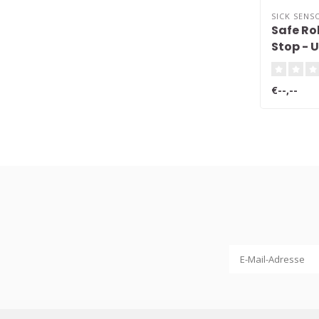
SICK SENS
Safe Ro
Stop - 
€--,--