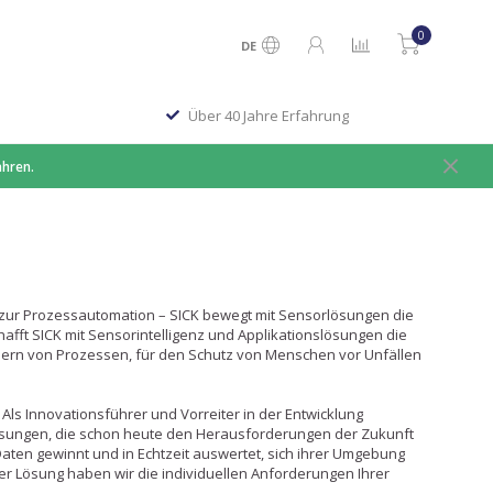
0
DE
Über 40 Jahre Erfahrung
ahren.
s zur Prozessautomation – SICK bewegt mit Sensorlösungen die
hafft SICK mit Sensorintelligenz und Applikationslösungen die
euern von Prozessen, für den Schutz von Menschen vor Unfällen
 Als Innovationsführer und Vorreiter in der Entwicklung
ösungen, die schon heute den Herausforderungen der Zukunft
 Daten gewinnt und in Echtzeit auswertet, sich ihrer Umgebung
er Lösung haben wir die individuellen Anforderungen Ihrer