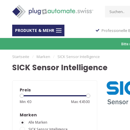
PRODUKTE & MEHR
Stop Shop für Automation
Professionelle 
Bitte
Startseite
/
Marken
/
SICK Sensor Intelligence
SICK Sensor Intelligence
Preis
Min: €
0
Max: €
4500
Marken
Alle Marken
SICK Sensor Intelligence