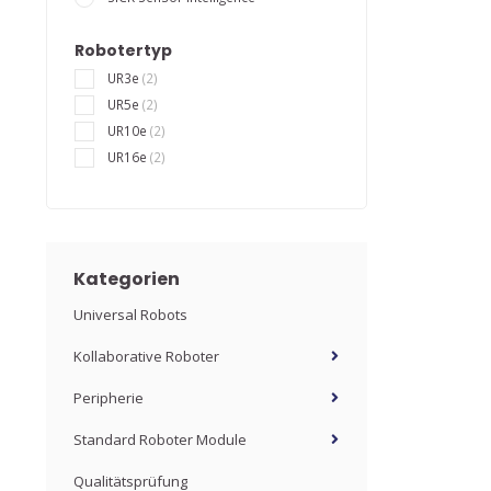
Robotertyp
UR3e
(2)
UR5e
(2)
UR10e
(2)
UR16e
(2)
Kategorien
Universal Robots
Kollaborative Roboter
Peripherie
Standard Roboter Module
Qualitätsprüfung