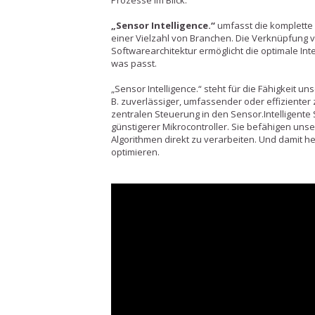
Prozesse im Blick.
„Sensor Intelligence.“
umfasst die komplette
einer Vielzahl von Branchen. Die Verknüpfung 
Softwarearchitektur ermöglicht die optimale Inte
was passt.
„Sensor Intelligence.“ steht für die Fähigkeit 
B. zuverlässiger, umfassender oder effizienter z
zentralen Steuerung in den Sensor.Intelligente
günstigerer Mikrocontroller. Sie befähigen u
Algorithmen direkt zu verarbeiten. Und damit h
optimieren.