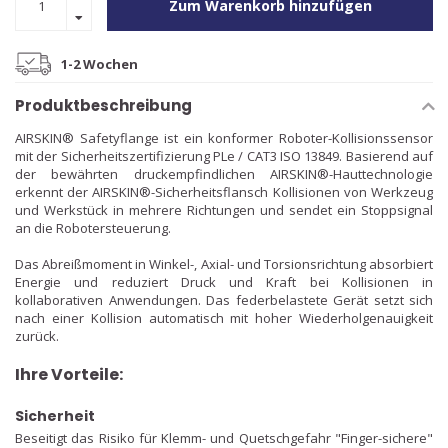
Zum Warenkorb hinzufügen
1-2 Wochen
Produktbeschreibung
AIRSKIN® Safetyflange ist ein konformer Roboter-Kollisionssensor
mit der Sicherheitszertifizierung PLe / CAT3 ISO 13849. Basierend auf
der bewährten druckempfindlichen AIRSKIN®-Hauttechnologie
erkennt der AIRSKIN®-Sicherheitsflansch Kollisionen von Werkzeug
und Werkstück in mehrere Richtungen und sendet ein Stoppsignal
an die Robotersteuerung.
Das Abreißmoment in Winkel-, Axial- und Torsionsrichtung absorbiert
Energie und reduziert Druck und Kraft bei Kollisionen in
kollaborativen Anwendungen. Das federbelastete Gerät setzt sich
nach einer Kollision automatisch mit hoher Wiederholgenauigkeit
zurück.
Ihre Vorteile:
Sicherheit
Beseitigt das Risiko für Klemm- und Quetschgefahr "Finger-sichere"