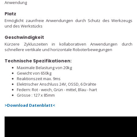
Anwendung
Platz
Ermöglicht zaunfreie Anwendungen durch Schutz des Werkzeugs
und des Werkstücks
Geschwindigkeit
Kürzere Zykluszeiten in kollaborativen Anwendungen durch
schnellere vertikale und horizontale Roboterbewegungen
Technische Spezifikationen:
Maximale Belastung von 20kg
Gewicht von 650kg
Reaktionszeit max. 9ms
Elektrischer Anschluss 24V, OSSD, 6 Drähte
Federn: Rot - weich, Grün - mittel, Blau - hart
Grösse : 127 x 85mm
>Download Datenblatt<