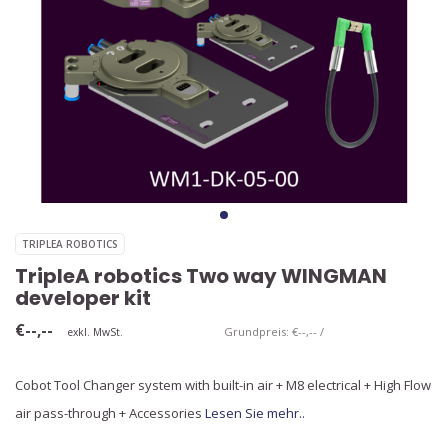
TRIPLEA ROBOTICS
TripleA robotics Two way WINGMAN
developer kit
€--,--
Grundpreis: €--,-- /
exkl. MwSt.
Cobot Tool Changer system with built-in air + M8 electrical + High Flow
air pass-through + Accessories
Lesen Sie mehr..