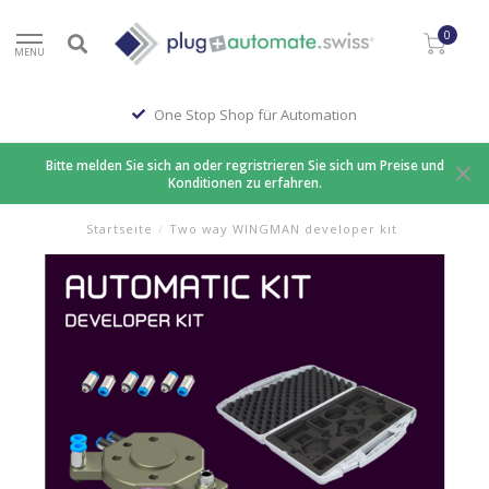
0
MENU
One Stop Shop für Automation
Bitte melden Sie sich an oder regristrieren Sie sich um Preise und
Konditionen zu erfahren.
Startseite
/
Two way WINGMAN developer kit