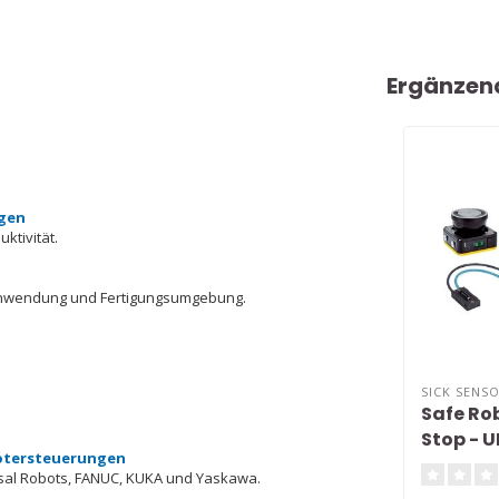
Ergänzen
ngen
ktivität.
ranwendung und Fertigungsumgebung.
SICK SENS
Safe Ro
Stop - 
botersteuerungen
rsal Robots, FANUC, KUKA und Yaskawa.