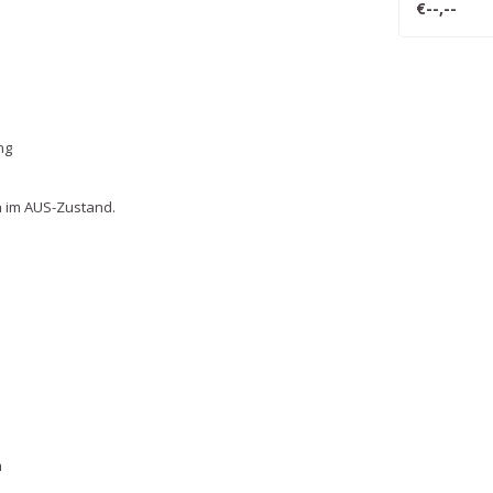
€--,--
ng
h im AUS-Zustand.
m