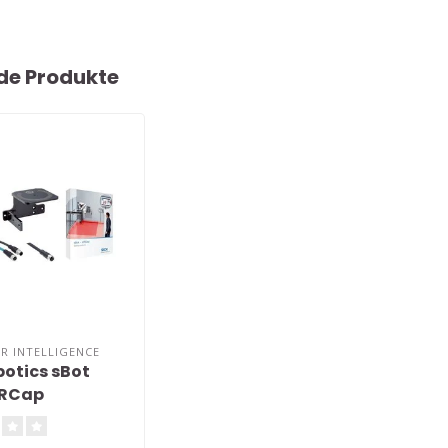
de Produkte
OR INTELLIGENCE
botics sBot
URCap