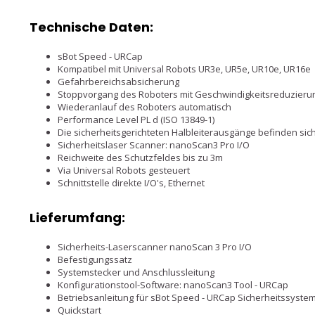
Technische Daten:
sBot Speed - URCap
Kompatibel mit Universal Robots UR3e, UR5e, UR10e, UR16e
Gefahrbereichsabsicherung
Stoppvorgang des Roboters mit Geschwindigkeitsreduzieru
Wiederanlauf des Roboters automatisch
Performance Level PL d (ISO 13849-1)
Die sicherheitsgerichteten Halbleiterausgänge befinden sic
Sicherheitslaser Scanner: nanoScan3 Pro I/O
Reichweite des Schutzfeldes bis zu 3m
Via Universal Robots gesteuert
Schnittstelle direkte I/O's, Ethernet
Lieferumfang:
Sicherheits-Laserscanner nanoScan 3 Pro I/O
Befestigungssatz
Systemstecker und Anschlussleitung
Konfigurationstool-Software: nanoScan3 Tool - URCap
Betriebsanleitung für sBot Speed - URCap Sicherheitssyste
Quickstart