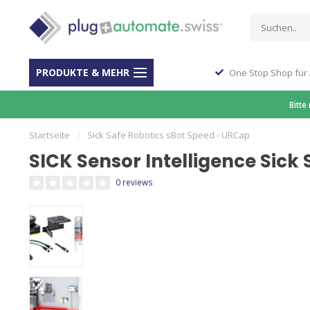
PRODUKTE & MEHR
ber 40 Jahre Erfahrung
One Stop Shop für
Bitte
Startseite
/
Sick Safe Robotics sBot Speed - URCap
SICK Sensor Intelligence Sick
0 reviews