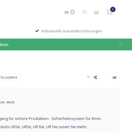
0
DE
Individuelle Automationslösungen
ahren.
TELLIGENCE
exkl. MwSt.
ang für sichere Produktion - Sicherheitssystem für Ihren
Robots UR3e, UR5e, UR10e, UR16e
Lesen Sie mehr..