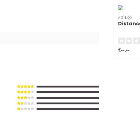
AGILOX
Distanc
€--,--