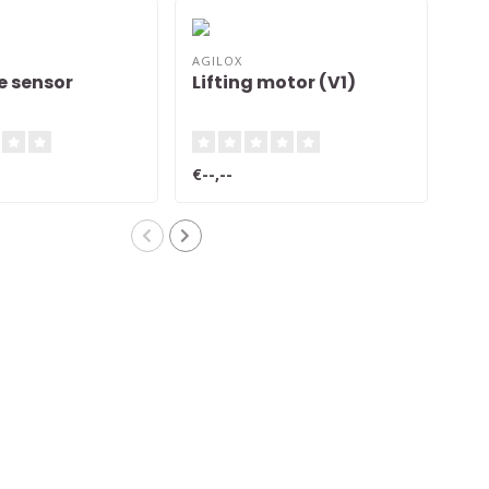
AGILOX
AGI
e sensor
Lifting motor (V1)
ON
RL
€--,--
€--,