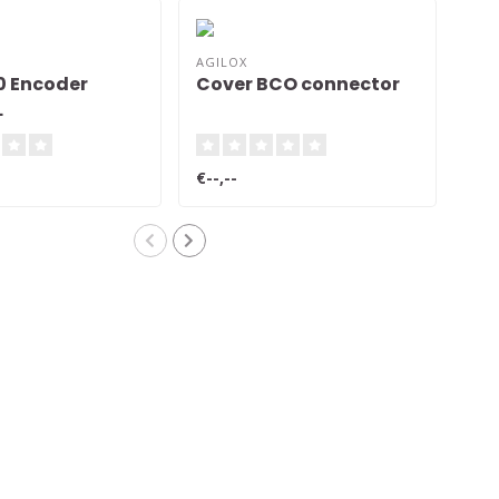
AGILOX
AGI
0 Encoder
Cover BCO connector
Di
L
€--,--
€--,