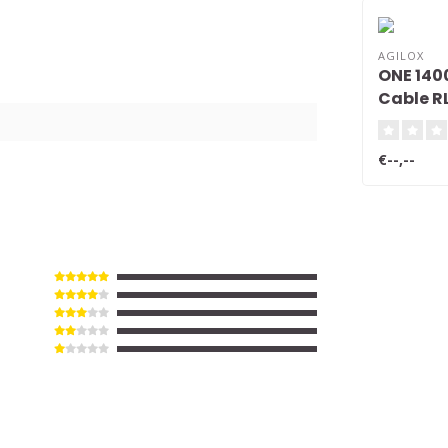
AGILOX
ONE 140
Cable R
€--,--