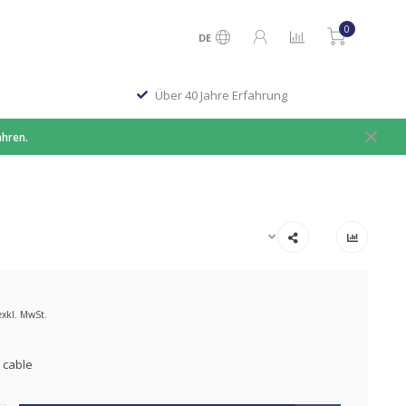
0
DE
Über 40 Jahre Erfahrung
ahren.
exkl. MwSt.
 cable